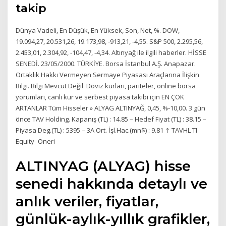
takip
Dünya Vadeli, En Düşük, En Yüksek, Son, Net, %. DOW,
19.094,27, 20.531,26, 19.173,98, -913,21, -4,55. S&P 500, 2.295,56,
2.453,01, 2.304,92, -104,47, -4,34. Altınyağ ile ilgili haberler. HİSSE
SENEDİ. 23/05/2000. TÜRKİYE. Borsa İstanbul A.Ş. Anapazar.
Ortaklık Hakkı Vermeyen Sermaye Piyasası Araçlarına İlişkin
Bilgi. Bilgi Mevcut Değil Döviz kurları, pariteler, online borsa
yorumları, canlı kur ve serbest piyasa takibi için EN ÇOK
ARTANLAR Tüm Hisseler » ALYAG ALTINYAĞ, 0,45, %-10,00. 3 gün
önce TAV Holding. Kapanış (TL) : 14.85 – Hedef Fiyat (TL) : 38.15 –
Piyasa Deg.(TL) : 5395 – 3A Ort. İşl.Hac.(mn$) : 9.81 ↑ TAVHL TI
Equity- Öneri
ALTINYAG (ALYAG) hisse
senedi hakkında detaylı ve
anlık veriler, fiyatlar,
günlük-aylık-yıllık grafikler,