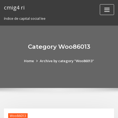
Skip
cmig4 ri
to
content
índice de capital social lee
Category Woo86013
Home
Archive by category "Woo86013"
Woo86013