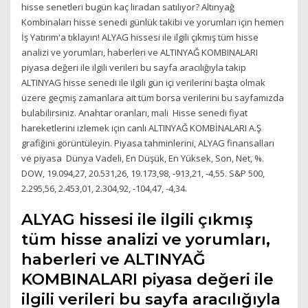
hisse senetleri bugün kaç liradan satılıyor? Altınyağ
Kombinaları hisse senedi günlük takibi ve yorumları için hemen
İş Yatırım'a tıklayın! ALYAG hissesi ile ilgili çıkmış tüm hisse
analizi ve yorumları, haberleri ve ALTINYAĞ KOMBINALARI
piyasa değeri ile ilgili verileri bu sayfa aracılığıyla takip
ALTINYAG hisse senedi ile ilgili gün içi verilerini başta olmak
üzere geçmiş zamanlara ait tüm borsa verilerini bu sayfamızda
bulabilirsiniz. Anahtar oranları, mali Hisse senedi fiyat
hareketlerini izlemek için canlı ALTINYAĞ KOMBİNALARI A.Ş
grafiğini görüntüleyin. Piyasa tahminlerini, ALYAG finansalları
ve piyasa Dünya Vadeli, En Düşük, En Yüksek, Son, Net, %.
DOW, 19.094,27, 20.531,26, 19.173,98, -913,21, -4,55. S&P 500,
2.295,56, 2.453,01, 2.304,92, -104,47, -4,34.
ALYAG hissesi ile ilgili çıkmış
tüm hisse analizi ve yorumları,
haberleri ve ALTINYAĞ
KOMBINALARI piyasa değeri ile
ilgili verileri bu sayfa aracılığıyla