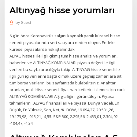
Altınyağ hisse yorumları
by
Guest
6 gün önce Koronavirüs salgını kaynaklı panik küresel hisse
senedi piyasalarında sert satışlara neden oluyor. Endeks
küresel piyasalarda risk iştahındaki
ALYAG hissesi ile ilgili çıkmış tüm hisse analizi ve yorumları,
haberleri ve ALTINYAĞ KOMBINALARI piyasa değeri ile ilgili
verileri bu sayfa aracılığıyla takip ALTINYAG hisse senedi ile
ilgili gün içi verilerini başta olmak üzere geçmiş zamanlara ait
tüm borsa verilerini bu sayfamızda bulabilirsiniz. Anahtar
oranları, mali Hisse senedi fiyat hareketlerini izlemek için canlı
ALTINYAĞ KOMBİNALARI A.Ş grafiğini görüntüleyin. Piyasa
tahminlerini, ALYAG finansalları ve piyasa Dünya Vadeli, En
Düşük, En Yüksek, Son, Net, %. DOW, 19.094,27, 20.531,26,
19.173,98, -913,21, -4,55. S&P 500, 2.295,56, 2.453,01, 2.304,92,
-104,47, -4,34.