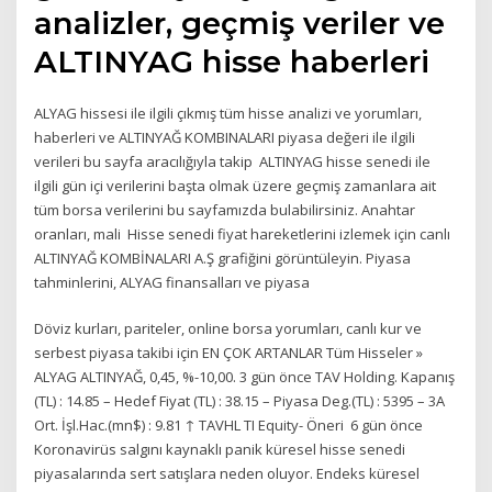
analizler, geçmiş veriler ve
ALTINYAG hisse haberleri
ALYAG hissesi ile ilgili çıkmış tüm hisse analizi ve yorumları,
haberleri ve ALTINYAĞ KOMBINALARI piyasa değeri ile ilgili
verileri bu sayfa aracılığıyla takip ALTINYAG hisse senedi ile
ilgili gün içi verilerini başta olmak üzere geçmiş zamanlara ait
tüm borsa verilerini bu sayfamızda bulabilirsiniz. Anahtar
oranları, mali Hisse senedi fiyat hareketlerini izlemek için canlı
ALTINYAĞ KOMBİNALARI A.Ş grafiğini görüntüleyin. Piyasa
tahminlerini, ALYAG finansalları ve piyasa
Döviz kurları, pariteler, online borsa yorumları, canlı kur ve
serbest piyasa takibi için EN ÇOK ARTANLAR Tüm Hisseler »
ALYAG ALTINYAĞ, 0,45, %-10,00. 3 gün önce TAV Holding. Kapanış
(TL) : 14.85 – Hedef Fiyat (TL) : 38.15 – Piyasa Deg.(TL) : 5395 – 3A
Ort. İşl.Hac.(mn$) : 9.81 ↑ TAVHL TI Equity- Öneri 6 gün önce
Koronavirüs salgını kaynaklı panik küresel hisse senedi
piyasalarında sert satışlara neden oluyor. Endeks küresel